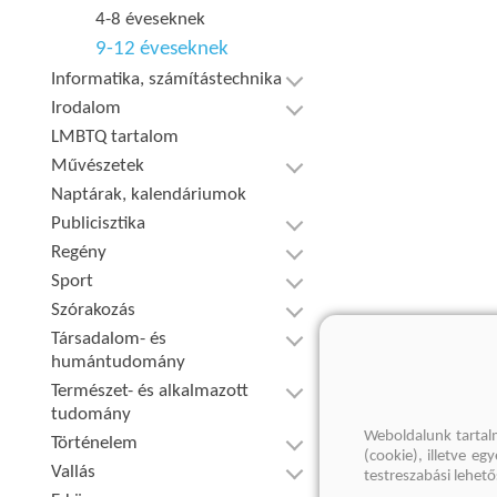
4-8 éveseknek
9-12 éveseknek
Informatika, számítástechnika
Irodalom
LMBTQ tartalom
Művészetek
Naptárak, kalendáriumok
Publicisztika
Regény
Sport
Szórakozás
Társadalom- és
humántudomány
Természet- és alkalmazott
tudomány
Weboldalunk tartal
Történelem
(cookie), illetve e
Vallás
testreszabási lehet