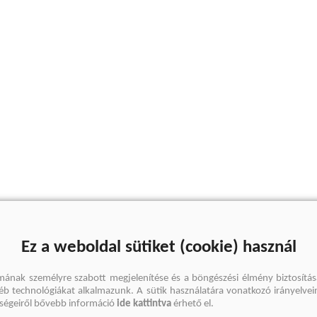
Ez a weboldal sütiket (cookie) használ
mának személyre szabott megjelenítése és a böngészési élmény biztosítás
gyéb technológiákat alkalmazunk. A sütik használatára vonatkozó irányelvei
őségeiről bővebb információ
ide kattintva
érhető el.