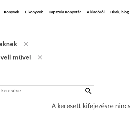
Könyvek
E-könyvek
Kapszula Könyvtár
A kiadóról
Hírek, blog
seknek
vell művei
A keresett kifejezésre nincs