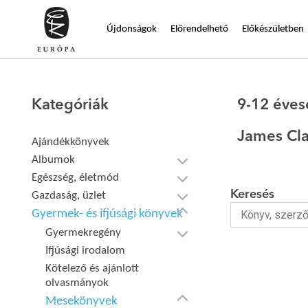
Újdonságok
Előrendelhető
Előkészületben
Kategóriák
9-12 éve
James Cla
Ajándékkönyvek
Albumok
Egészség, életmód
Keresés
Gazdaság, üzlet
Gyermek- és ifjúsági könyvek
Gyermekregény
Ifjúsági irodalom
Kötelező és ajánlott
olvasmányok
Mesekönyvek