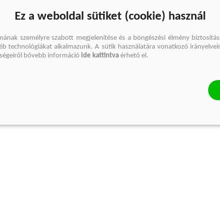
Ez a weboldal sütiket (cookie) használ
mának személyre szabott megjelenítése és a böngészési élmény biztosítás
gyéb technológiákat alkalmazunk. A sütik használatára vonatkozó irányelvei
őségeiről bővebb információ
ide kattintva
érhető el.