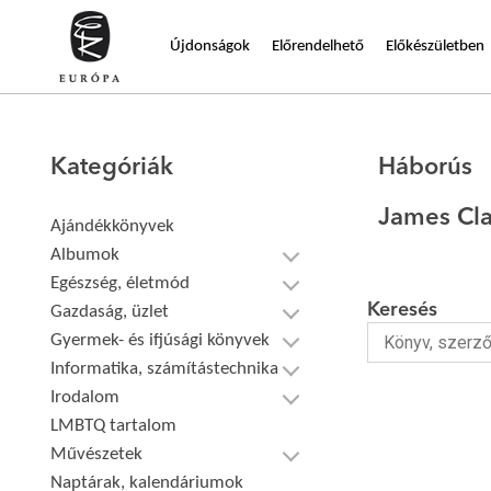
Újdonságok
Előrendelhető
Előkészületben
Kategóriák
Háborús
James Cla
Ajándékkönyvek
Albumok
Egészség, életmód
Keresés
Gazdaság, üzlet
Gyermek- és ifjúsági könyvek
Informatika, számítástechnika
Irodalom
LMBTQ tartalom
Művészetek
Naptárak, kalendáriumok