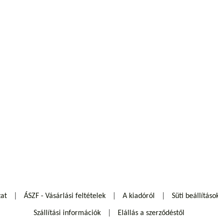
zat
ÁSZF - Vásárlási feltételek
A kiadóról
Süti beállításo
Szállítási információk
Elállás a szerződéstől