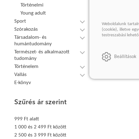
Történelmi
Young adult
Sport
Weboldalunk tartal
Szórakozás
(cookie), illetve e
testreszabási lehet
Társadalom- és
humántudomány
Természet- és alkalmazott
Beállítások
tudomány
Történelem
Vallás
E-könyv
Szűrés ár szerint
999 Ft alatt
1 000 és 2 499 Ft között
2 500 és 3 999 Ft között