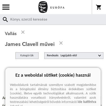
Vallás
James Clavell művei
Kategóriák
Rendezés
A keresett kifejezésre nincs találat
Ez a weboldal sütiket (cookie) használ
Weboldalunk tartalmának személyre szabott megjelenítése
és a böngészési élmény biztosítása érdekében sütiket
(cookie), illetve egyéb technológiákat alkalmazunk. A sütik
használatára vonatkozó irányelveinkről, valamint azok
Adatvédelmi szabályzatok
Elállási felmondási nyilatkozat
testreszabási lehetőségeiről bővebb információ
ide kattintva