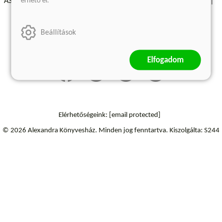
érhető el.
ÁSZF - Vásárlási feltételek
A kiadóról
Süti beállítások
Árkötött termékek
Kommentelési szabályzat
Beállítások
Szállítási információk
Elállás a szerződéstől
Elfogadom
Elérhetőségeink:
[email protected]
© 2026 Alexandra Könyvesház.
Minden jog fenntartva.
Kiszolgálta: S244