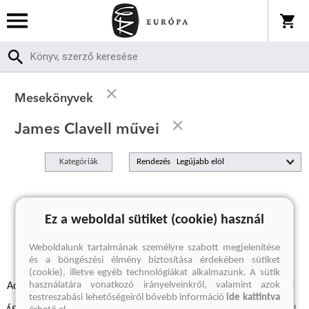
Mesekönyvek
James Clavell művei
Kategóriák
Rendezés
A keresett kifejezésre nincs találat
Ez a weboldal sütiket (cookie) használ
Weboldalunk tartalmának személyre szabott megjelenítése
és a böngészési élmény biztosítása érdekében sütiket
(cookie), illetve egyéb technológiákat alkalmazunk. A sütik
használatára vonatkozó irányelveinkről, valamint azok
Adatvédelmi szabályzatok
Elállási felmondási nyilatkozat
testreszabási lehetőségeiről bővebb információ
ide kattintva