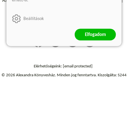
érhető el.
ÁSZF - Vásárlási feltételek
A kiadóról
Süti beállítások
Árkötött termékek
Kommentelési szabályzat
Beállítások
Szállítási információk
Elállás a szerződéstől
Elfogadom
Elérhetőségeink:
[email protected]
© 2026 Alexandra Könyvesház.
Minden jog fenntartva.
Kiszolgálta: S244