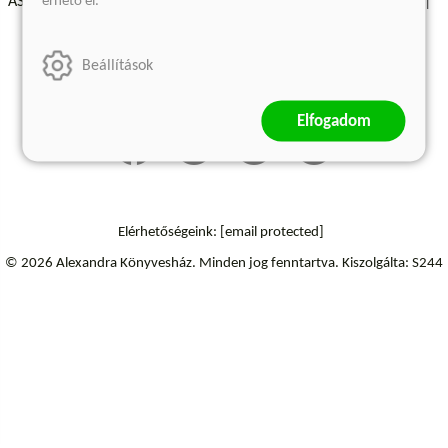
érhető el.
ÁSZF - Vásárlási feltételek
A kiadóról
Süti beállítások
Árkötött termékek
Kommentelési szabályzat
Beállítások
Szállítási információk
Elállás a szerződéstől
Elfogadom
Elérhetőségeink:
[email protected]
© 2026 Alexandra Könyvesház.
Minden jog fenntartva.
Kiszolgálta: S244