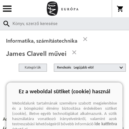
Informatika, számítástechnika
James Clavell művei
Kategóriák
Rendezés
A keresett kifejezésre nincs találat
Ez a weboldal sütiket (cookie) használ
Weboldalunk tartalmának személyre szabott megjelenítése
és a böngészési élmény biztosítása érdekében sütiket
(cookie), illetve egyéb technológiákat alkalmazunk. A sütik
használatára vonatkozó irányelveinkről, valamint azok
Adatvédelmi szabályzatok
Elállási felmondási nyilatkozat
testreszabási lehetőségeiről bővebb információ
ide kattintva