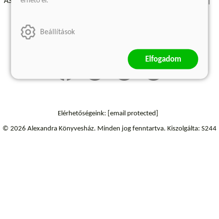
érhető el.
ÁSZF - Vásárlási feltételek
A kiadóról
Süti beállítások
Árkötött termékek
Kommentelési szabályzat
Beállítások
Szállítási információk
Elállás a szerződéstől
Elfogadom
Elérhetőségeink:
[email protected]
© 2026 Alexandra Könyvesház.
Minden jog fenntartva.
Kiszolgálta: S244