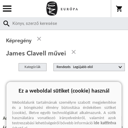
Képregény
James Clavell művei
Kategóriák
Rendezés
A keresett kifejezésre nincs találat
Ez a weboldal sütiket (cookie) használ
Weboldalunk tartalmának személyre szabott megjelenítése
és a böngészési élmény biztosítása érdekében sütiket
(cookie), illetve egyéb technológiákat alkalmazunk. A sütik
használatára vonatkozó irányelveinkről, valamint azok
Adatvédelmi szabályzatok
Elállási felmondási nyilatkozat
testreszabási lehetőségeiről bővebb információ
ide kattintva