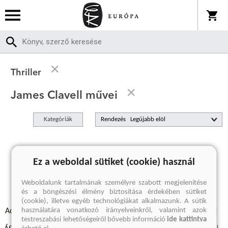
Thriller
James Clavell művei
Kategóriák
Rendezés
A keresett kifejezésre nincs találat
Ez a weboldal sütiket (cookie) használ
Weboldalunk tartalmának személyre szabott megjelenítése
és a böngészési élmény biztosítása érdekében sütiket
(cookie), illetve egyéb technológiákat alkalmazunk. A sütik
használatára vonatkozó irányelveinkről, valamint azok
Adatvédelmi szabályzatok
Elállási felmondási nyilatkozat
testreszabási lehetőségeiről bővebb információ
ide kattintva