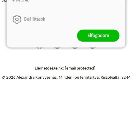
érhető el.
ÁSZF - Vásárlási feltételek
A kiadóról
Süti beállítások
Árkötött termékek
Kommentelési szabályzat
Beállítások
Szállítási információk
Elállás a szerződéstől
Elfogadom
Elérhetőségeink:
[email protected]
© 2026 Alexandra Könyvesház.
Minden jog fenntartva.
Kiszolgálta: S244