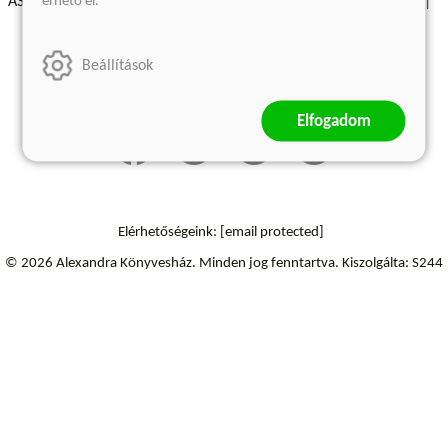
érhető el.
ÁSZF - Vásárlási feltételek
A kiadóról
Süti beállítások
Árkötött termékek
Kommentelési szabályzat
Beállítások
Szállítási információk
Elállás a szerződéstől
Elfogadom
Elérhetőségeink:
[email protected]
© 2026 Alexandra Könyvesház.
Minden jog fenntartva.
Kiszolgálta: S244