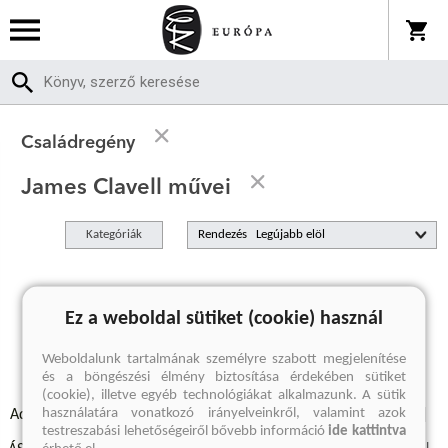
Családregény
James Clavell művei
Kategóriák
Rendezés
A keresett kifejezésre nincs találat
Ez a weboldal sütiket (cookie) használ
Weboldalunk tartalmának személyre szabott megjelenítése
és a böngészési élmény biztosítása érdekében sütiket
(cookie), illetve egyéb technológiákat alkalmazunk. A sütik
használatára vonatkozó irányelveinkről, valamint azok
Adatvédelmi szabályzatok
Elállási felmondási nyilatkozat
testreszabási lehetőségeiről bővebb információ
ide kattintva