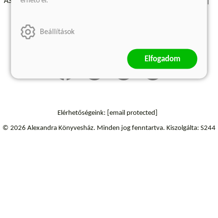
érhető el.
ÁSZF - Vásárlási feltételek
A kiadóról
Süti beállítások
Árkötött termékek
Kommentelési szabályzat
Beállítások
Szállítási információk
Elállás a szerződéstől
Elfogadom
Elérhetőségeink:
[email protected]
© 2026 Alexandra Könyvesház.
Minden jog fenntartva.
Kiszolgálta: S244