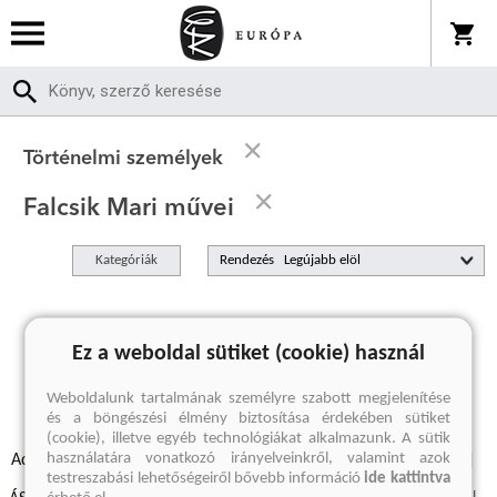
Történelmi személyek
Falcsik Mari művei
Kategóriák
Rendezés
A keresett kifejezésre nincs találat
Ez a weboldal sütiket (cookie) használ
Weboldalunk tartalmának személyre szabott megjelenítése
és a böngészési élmény biztosítása érdekében sütiket
(cookie), illetve egyéb technológiákat alkalmazunk. A sütik
használatára vonatkozó irányelveinkről, valamint azok
Adatvédelmi szabályzatok
Elállási felmondási nyilatkozat
testreszabási lehetőségeiről bővebb információ
ide kattintva