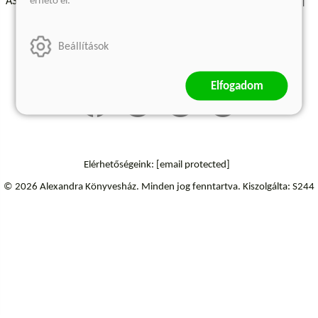
érhető el.
ÁSZF - Vásárlási feltételek
A kiadóról
Süti beállítások
Árkötött termékek
Kommentelési szabályzat
Beállítások
Szállítási információk
Elfogadom
Elérhetőségeink:
[email protected]
© 2026 Alexandra Könyvesház.
Minden jog fenntartva.
Kiszolgálta: S244