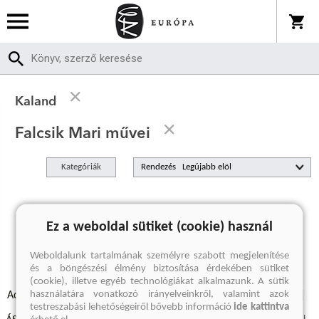
Kaland
Falcsik Mari művei
Kategóriák
Rendezés
A keresett kifejezésre nincs találat
Ez a weboldal sütiket (cookie) használ
Weboldalunk tartalmának személyre szabott megjelenítése
és a böngészési élmény biztosítása érdekében sütiket
(cookie), illetve egyéb technológiákat alkalmazunk. A sütik
használatára vonatkozó irányelveinkről, valamint azok
Adatvédelmi szabályzatok
Elállási felmondási nyilatkozat
testreszabási lehetőségeiről bővebb információ
ide kattintva