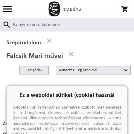
Szépirodalom
Falcsik Mari művei
Kategóriák
Rendezés
A keresett kifejezésre nincs találat
Ez a weboldal sütiket (cookie) használ
Weboldalunk tartalmának személyre szabott megjelenítése
és a böngészési élmény biztosítása érdekében sütiket
(cookie), illetve egyéb technológiákat alkalmazunk. A sütik
használatára vonatkozó irányelveinkről, valamint azok
Adatvédelmi szabályzatok
Elállási felmondási nyilatkozat
testreszabási lehetőségeiről bővebb információ
ide kattintva