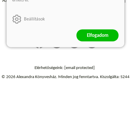
érhető el.
ÁSZF - Vásárlási feltételek
A kiadóról
Süti beállítások
Árkötött termékek
Kommentelési szabályzat
Beállítások
Szállítási információk
Elfogadom
Elérhetőségeink:
[email protected]
© 2026 Alexandra Könyvesház.
Minden jog fenntartva.
Kiszolgálta: S244