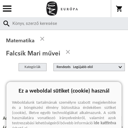
Matematika
Falcsik Mari művei
Kategóriák
Rendezés
A keresett kifejezésre nincs találat
Ez a weboldal sütiket (cookie) használ
Weboldalunk tartalmának személyre szabott megjelenítése
és a böngészési élmény biztosítása érdekében sütiket
(cookie), illetve egyéb technológiákat alkalmazunk. A sütik
használatára vonatkozó irányelveinkről, valamint azok
Adatvédelmi szabályzatok
Elállási felmondási nyilatkozat
testreszabási lehetőségeiről bővebb információ
ide kattintva