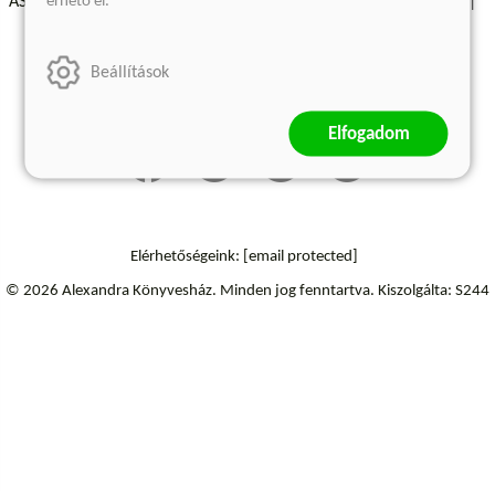
érhető el.
ÁSZF - Vásárlási feltételek
A kiadóról
Süti beállítások
Árkötött termékek
Kommentelési szabályzat
Beállítások
Szállítási információk
Elállás a szerződéstől
Elfogadom
Elérhetőségeink:
[email protected]
© 2026 Alexandra Könyvesház.
Minden jog fenntartva.
Kiszolgálta: S244