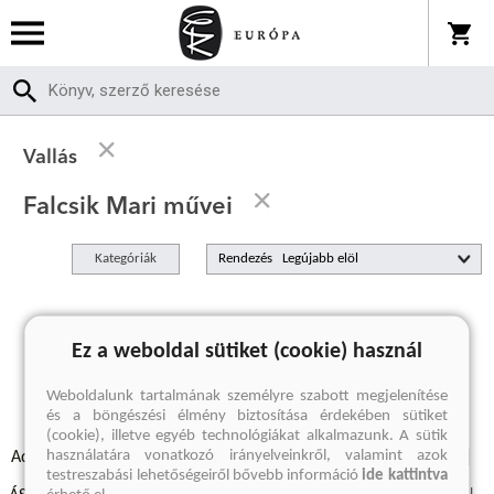
Vallás
Falcsik Mari művei
Kategóriák
Rendezés
A keresett kifejezésre nincs találat
Ez a weboldal sütiket (cookie) használ
Weboldalunk tartalmának személyre szabott megjelenítése
és a böngészési élmény biztosítása érdekében sütiket
(cookie), illetve egyéb technológiákat alkalmazunk. A sütik
használatára vonatkozó irányelveinkről, valamint azok
Adatvédelmi szabályzatok
Elállási felmondási nyilatkozat
testreszabási lehetőségeiről bővebb információ
ide kattintva