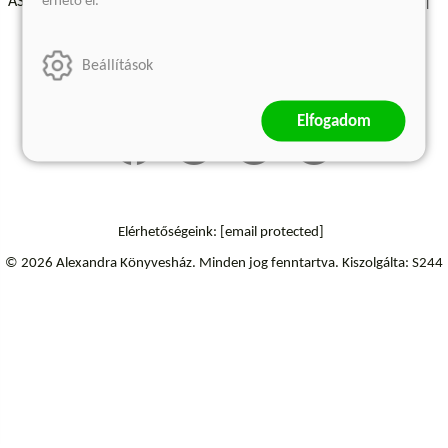
érhető el.
ÁSZF - Vásárlási feltételek
A kiadóról
Süti beállítások
Árkötött termékek
Kommentelési szabályzat
Beállítások
Szállítási információk
Elállás a szerződéstől
Elfogadom
Elérhetőségeink:
[email protected]
© 2026 Alexandra Könyvesház.
Minden jog fenntartva.
Kiszolgálta: S244