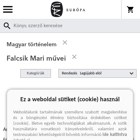
Magyar történelem
Falcsik Mari művei
Kategóriák
Rendezés
A keresett kifejezésre nincs találat
Ez a weboldal sütiket (cookie) használ
Weboldalunk tartalmának személyre szabott megjelenítése
és a böngészési élmény biztosítása érdekében sütiket
(cookie), illetve egyéb technológiákat alkalmazunk. A sütik
használatára vonatkozó irányelveinkről, valamint azok
Adatvédelmi szabályzatok
Elállási felmondási nyilatkozat
testreszabási lehetőségeiről bővebb információ
ide kattintva