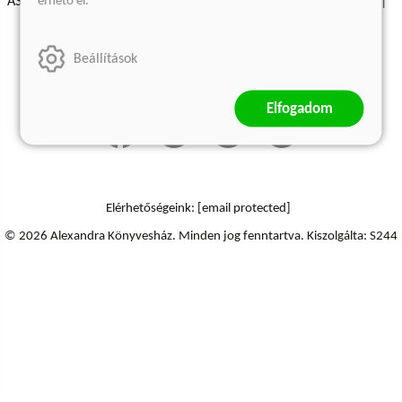
érhető el.
ÁSZF - Vásárlási feltételek
A kiadóról
Süti beállítások
Árkötött termékek
Kommentelési szabályzat
Beállítások
Szállítási információk
Elállás a szerződéstől
Elfogadom
Elérhetőségeink:
[email protected]
© 2026 Alexandra Könyvesház.
Minden jog fenntartva.
Kiszolgálta: S244