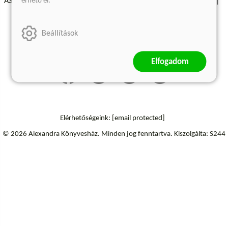
érhető el.
ÁSZF - Vásárlási feltételek
A kiadóról
Süti beállítások
Árkötött termékek
Kommentelési szabályzat
Beállítások
Szállítási információk
Elállás a szerződéstől
Elfogadom
Elérhetőségeink:
[email protected]
© 2026 Alexandra Könyvesház.
Minden jog fenntartva.
Kiszolgálta: S244