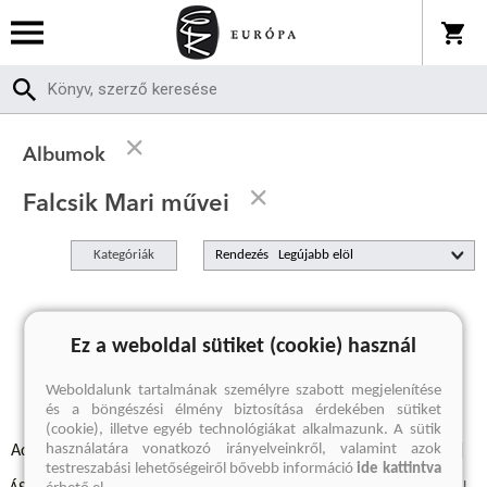
Albumok
Falcsik Mari művei
Kategóriák
Rendezés
A keresett kifejezésre nincs találat
Ez a weboldal sütiket (cookie) használ
Weboldalunk tartalmának személyre szabott megjelenítése
és a böngészési élmény biztosítása érdekében sütiket
(cookie), illetve egyéb technológiákat alkalmazunk. A sütik
használatára vonatkozó irányelveinkről, valamint azok
Adatvédelmi szabályzatok
Elállási felmondási nyilatkozat
testreszabási lehetőségeiről bővebb információ
ide kattintva