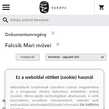
Dokumentumregény
Falcsik Mari művei
Kategóriák
Rendezés
A keresett kifejezésre nincs találat
Ez a weboldal sütiket (cookie) használ
Weboldalunk tartalmának személyre szabott megjelenítése
és a böngészési élmény biztosítása érdekében sütiket
(cookie), illetve egyéb technológiákat alkalmazunk. A sütik
használatára vonatkozó irányelveinkről, valamint azok
Adatvédelmi szabályzatok
Elállási felmondási nyilatkozat
testreszabási lehetőségeiről bővebb információ
ide kattintva