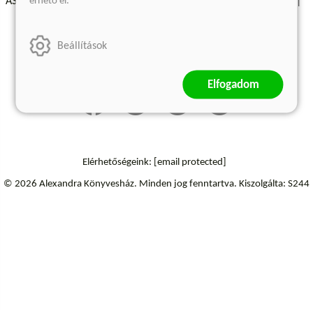
érhető el.
ÁSZF - Vásárlási feltételek
A kiadóról
Süti beállítások
Árkötött termékek
Kommentelési szabályzat
Beállítások
Szállítási információk
Elállás a szerződéstől
Elfogadom
Elérhetőségeink:
[email protected]
© 2026 Alexandra Könyvesház.
Minden jog fenntartva.
Kiszolgálta: S244