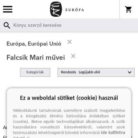
Európa, Európai Unió
Falcsik Mari művei
Kategóriák
Rendezés
A keresett kifejezésre nincs találat
Ez a weboldal sütiket (cookie) használ
Weboldalunk tartalmának személyre szabott megjelenítése
és a böngészési élmény biztosítása érdekében sütiket
(cookie), illetve egyéb technológiákat alkalmazunk. A sütik
használatára vonatkozó irányelveinkről, valamint azok
Adatvédelmi szabályzatok
Elállási felmondási nyilatkozat
testreszabási lehetőségeiről bővebb információ
ide kattintva