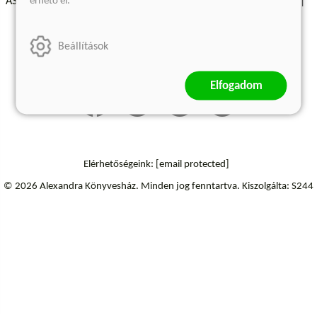
érhető el.
ÁSZF - Vásárlási feltételek
A kiadóról
Süti beállítások
Árkötött termékek
Kommentelési szabályzat
Beállítások
Szállítási információk
Elállás a szerződéstől
Elfogadom
Elérhetőségeink:
[email protected]
© 2026 Alexandra Könyvesház.
Minden jog fenntartva.
Kiszolgálta: S244