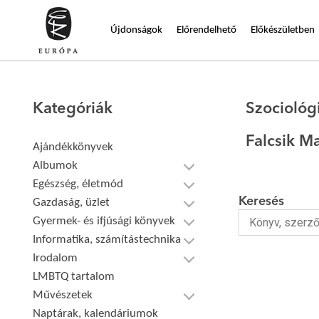
Újdonságok
Előrendelhető
Előkészületben
Kategóriák
Szociológ
Falcsik M
Ajándékkönyvek
Albumok
Egészség, életmód
Keresés
Gazdaság, üzlet
Gyermek- és ifjúsági könyvek
Informatika, számítástechnika
Irodalom
LMBTQ tartalom
Művészetek
Naptárak, kalendáriumok