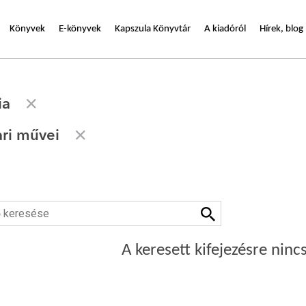
Könyvek
E-könyvek
Kapszula Könyvtár
A kiadóról
Hírek, blog
ia
ari művei
A keresett kifejezésre nincs