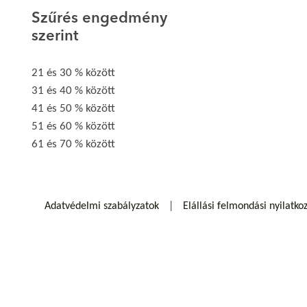
Szűrés engedmény
szerint
21 és 30 % között
31 és 40 % között
41 és 50 % között
51 és 60 % között
61 és 70 % között
Adatvédelmi szabályzatok
Elállási felmondási nyilatko