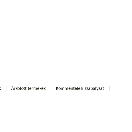
k
Árkötött termékek
Kommentelési szabályzat