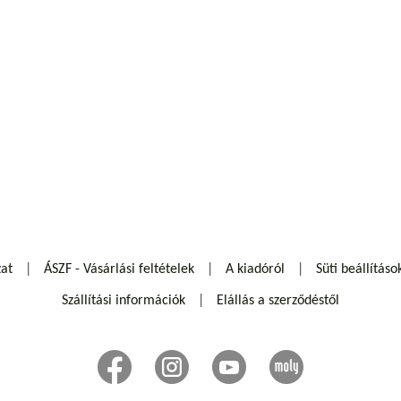
zat
ÁSZF - Vásárlási feltételek
A kiadóról
Süti beállításo
Szállítási információk
Elállás a szerződéstől