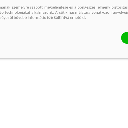
mának személyre szabott megjelenítése és a böngészési élmény biztosítás
gyéb technológiákat alkalmazunk. A sütik használatára vonatkozó irányelvei
őségeiről bővebb információ
ide kattintva
érhető el.