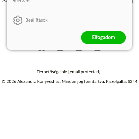
érhető el.
ÁSZF - Vásárlási feltételek
A kiadóról
Süti beállítások
Árkötött termékek
Kommentelési szabályzat
Beállítások
Szállítási információk
Elfogadom
Elérhetőségeink:
[email protected]
© 2026 Alexandra Könyvesház.
Minden jog fenntartva.
Kiszolgálta: S244