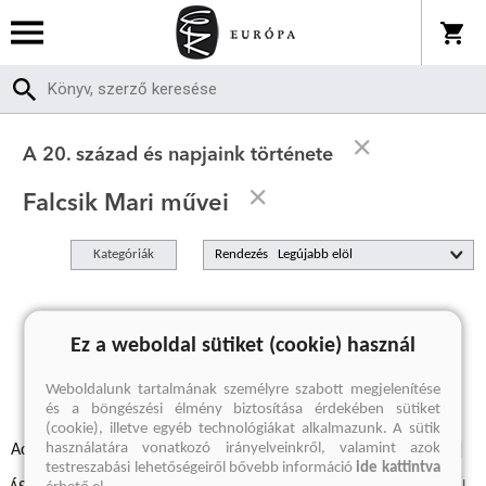
A 20. század és napjaink története
Falcsik Mari művei
Kategóriák
Rendezés
A keresett kifejezésre nincs találat
Ez a weboldal sütiket (cookie) használ
Weboldalunk tartalmának személyre szabott megjelenítése
és a böngészési élmény biztosítása érdekében sütiket
(cookie), illetve egyéb technológiákat alkalmazunk. A sütik
használatára vonatkozó irányelveinkről, valamint azok
Adatvédelmi szabályzatok
Elállási felmondási nyilatkozat
testreszabási lehetőségeiről bővebb információ
ide kattintva