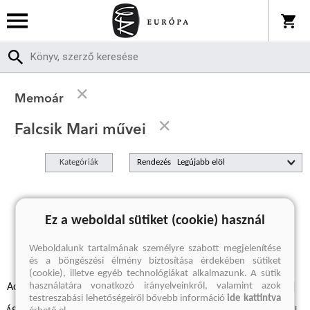
Memoár
Falcsik Mari művei
Kategóriák
Rendezés
A keresett kifejezésre nincs találat
Ez a weboldal sütiket (cookie) használ
Weboldalunk tartalmának személyre szabott megjelenítése
és a böngészési élmény biztosítása érdekében sütiket
(cookie), illetve egyéb technológiákat alkalmazunk. A sütik
használatára vonatkozó irányelveinkről, valamint azok
Adatvédelmi szabályzatok
Elállási felmondási nyilatkozat
testreszabási lehetőségeiről bővebb információ
ide kattintva