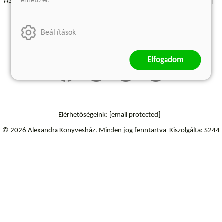
érhető el.
ÁSZF - Vásárlási feltételek
A kiadóról
Süti beállítások
Árkötött termékek
Kommentelési szabályzat
Beállítások
Szállítási információk
Elállás a szerződéstől
Elfogadom
Elérhetőségeink:
[email protected]
© 2026 Alexandra Könyvesház.
Minden jog fenntartva.
Kiszolgálta: S244