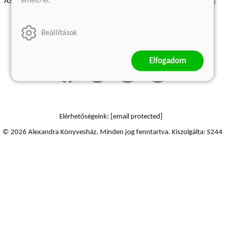
érhető el.
ÁSZF - Vásárlási feltételek
A kiadóról
Süti beállítások
Árkötött termékek
Kommentelési szabályzat
Beállítások
Szállítási információk
Elállás a szerződéstől
Elfogadom
Elérhetőségeink:
[email protected]
© 2026 Alexandra Könyvesház.
Minden jog fenntartva.
Kiszolgálta: S244