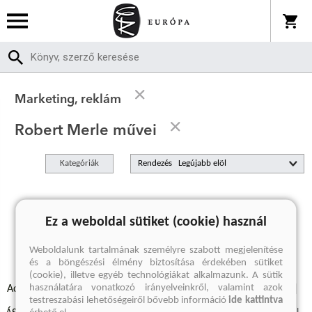
Marketing, reklám
Robert Merle művei
Kategóriák
Rendezés
A keresett kifejezésre nincs találat
Ez a weboldal sütiket (cookie) használ
Weboldalunk tartalmának személyre szabott megjelenítése
és a böngészési élmény biztosítása érdekében sütiket
(cookie), illetve egyéb technológiákat alkalmazunk. A sütik
használatára vonatkozó irányelveinkről, valamint azok
Adatvédelmi szabályzatok
Elállási felmondási nyilatkozat
testreszabási lehetőségeiről bővebb információ
ide kattintva