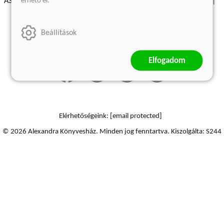
érhető el.
ÁSZF - Vásárlási feltételek
A kiadóról
Süti beállítások
Árkötött termékek
Kommentelési szabályzat
Beállítások
Szállítási információk
Elállás a szerződéstől
Elfogadom
Elérhetőségeink:
[email protected]
© 2026 Alexandra Könyvesház.
Minden jog fenntartva.
Kiszolgálta: S244