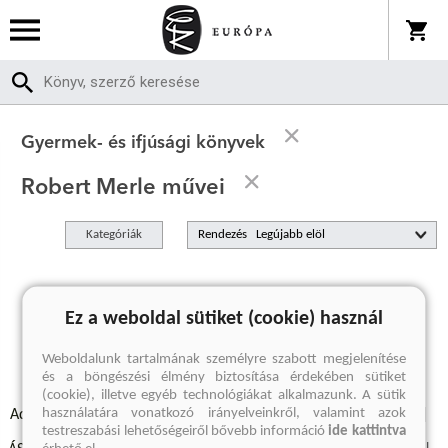
Gyermek- és ifjúsági könyvek
Robert Merle művei
Kategóriák
Rendezés
A keresett kifejezésre nincs találat
Ez a weboldal sütiket (cookie) használ
Weboldalunk tartalmának személyre szabott megjelenítése
és a böngészési élmény biztosítása érdekében sütiket
(cookie), illetve egyéb technológiákat alkalmazunk. A sütik
használatára vonatkozó irányelveinkről, valamint azok
Adatvédelmi szabályzatok
Elállási felmondási nyilatkozat
testreszabási lehetőségeiről bővebb információ
ide kattintva