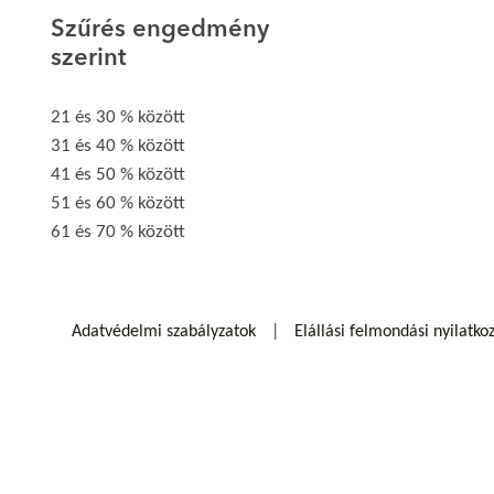
Szűrés engedmény
szerint
21 és 30 % között
31 és 40 % között
41 és 50 % között
51 és 60 % között
61 és 70 % között
Adatvédelmi szabályzatok
Elállási felmondási nyilatko