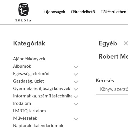
Újdonságok
Előrendelhető
Előkészületben
Kategóriák
Egyéb
Robert Me
Ajándékkönyvek
Albumok
Egészség, életmód
Keresés
Gazdaság, üzlet
Gyermek- és ifjúsági könyvek
Informatika, számítástechnika
Irodalom
LMBTQ tartalom
Művészetek
Naptárak, kalendáriumok