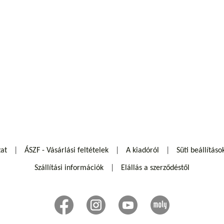
zat
ÁSZF - Vásárlási feltételek
A kiadóról
Süti beállításo
Szállítási információk
Elállás a szerződéstől