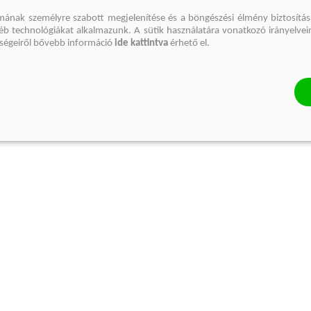
mának személyre szabott megjelenítése és a böngészési élmény biztosítás
gyéb technológiákat alkalmazunk. A sütik használatára vonatkozó irányelvei
őségeiről bővebb információ
ide kattintva
érhető el.