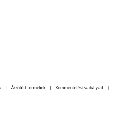
k
Árkötött termékek
Kommentelési szabályzat