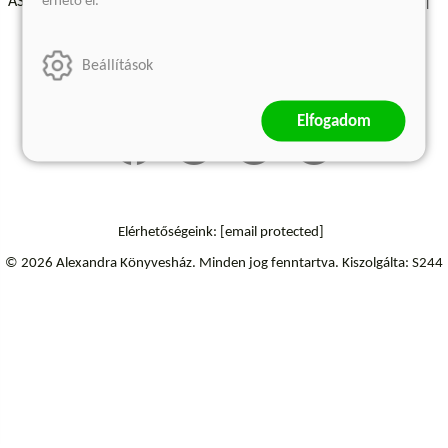
érhető el.
ÁSZF - Vásárlási feltételek
A kiadóról
Süti beállítások
Árkötött termékek
Kommentelési szabályzat
Beállítások
Szállítási információk
Elállás a szerződéstől
Elfogadom
Elérhetőségeink:
[email protected]
© 2026 Alexandra Könyvesház.
Minden jog fenntartva.
Kiszolgálta: S244