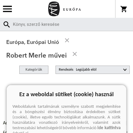
Európa, Európai Unió
Robert Merle művei
Kategóriák
Rendezés
A keresett kifejezésre nincs találat
Ez a weboldal sütiket (cookie) használ
Weboldalunk tartalmának személyre szabott megjelenítése
és a böngészési élmény biztosítása érdekében sütiket
(cookie), illetve egyéb technológiákat alkalmazunk. A sütik
használatára vonatkozó irányelveinkről, valamint azok
Adatvédelmi szabályzatok
Elállási felmondási nyilatkozat
testreszabási lehetőségeiről bővebb információ
ide kattintva