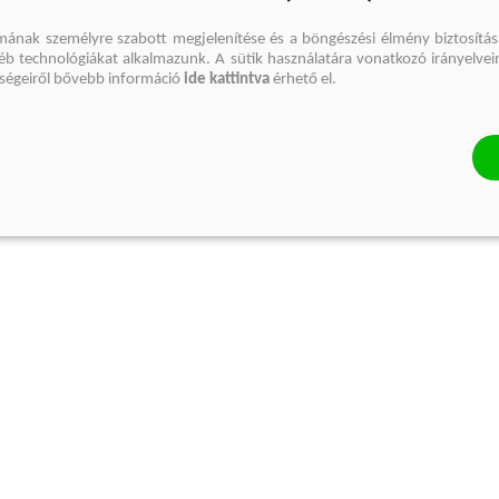
mának személyre szabott megjelenítése és a böngészési élmény biztosítás
gyéb technológiákat alkalmazunk. A sütik használatára vonatkozó irányelvei
őségeiről bővebb információ
ide kattintva
érhető el.