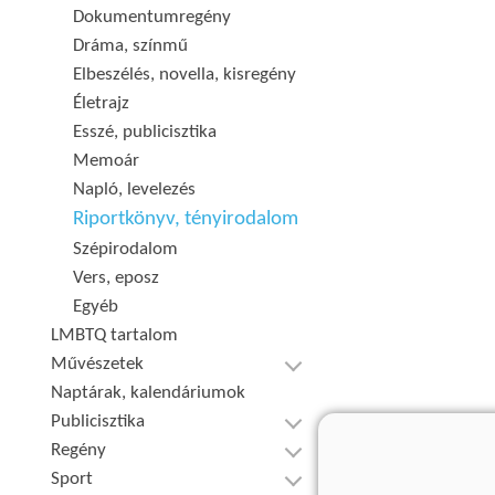
Dokumentumregény
Dráma, színmű
Elbeszélés, novella, kisregény
Életrajz
Esszé, publicisztika
Memoár
Napló, levelezés
Riportkönyv, tényirodalom
Szépirodalom
Vers, eposz
Egyéb
LMBTQ tartalom
Művészetek
Naptárak, kalendáriumok
Publicisztika
Regény
Sport