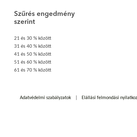
Szűrés engedmény
szerint
21 és 30 % között
31 és 40 % között
41 és 50 % között
51 és 60 % között
61 és 70 % között
Adatvédelmi szabályzatok
Elállási felmondási nyilatko