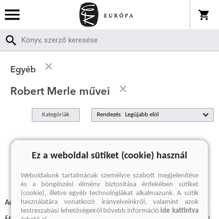
Egyéb
Robert Merle művei
Kategóriák
Rendezés
A keresett kifejezésre nincs találat
Ez a weboldal sütiket (cookie) használ
Weboldalunk tartalmának személyre szabott megjelenítése
és a böngészési élmény biztosítása érdekében sütiket
(cookie), illetve egyéb technológiákat alkalmazunk. A sütik
használatára vonatkozó irányelveinkről, valamint azok
Adatvédelmi szabályzatok
Elállási felmondási nyilatkozat
testreszabási lehetőségeiről bővebb információ
ide kattintva