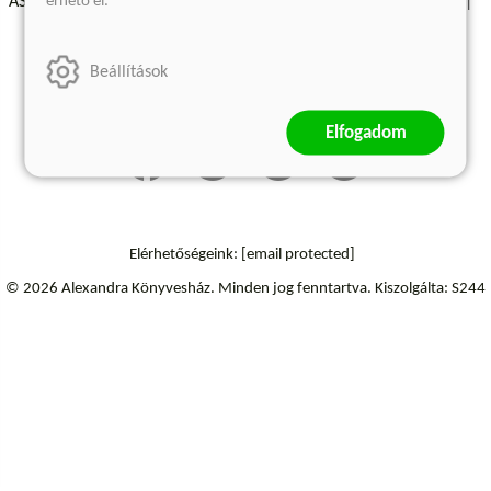
érhető el.
ÁSZF - Vásárlási feltételek
A kiadóról
Süti beállítások
Árkötött termékek
Kommentelési szabályzat
Beállítások
Szállítási információk
Elállás a szerződéstől
Elfogadom
Elérhetőségeink:
[email protected]
© 2026 Alexandra Könyvesház.
Minden jog fenntartva.
Kiszolgálta: S244