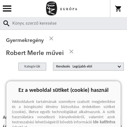
Gyermekregény
Robert Merle művei
Kategóriák
Rendezés
A keresett kifejezésre nincs találat
Ez a weboldal sütiket (cookie) használ
Weboldalunk tartalmának személyre szabott megjelenítése
és a böngészési élmény biztosítása érdekében sütiket
(cookie), illetve egyéb technológiákat alkalmazunk. A sütik
használatára vonatkozó irányelveinkről, valamint azok
Adatvédelmi szabályzatok
Elállási felmondási nyilatkozat
testreszabási lehetőségeiről bővebb információ
ide kattintva