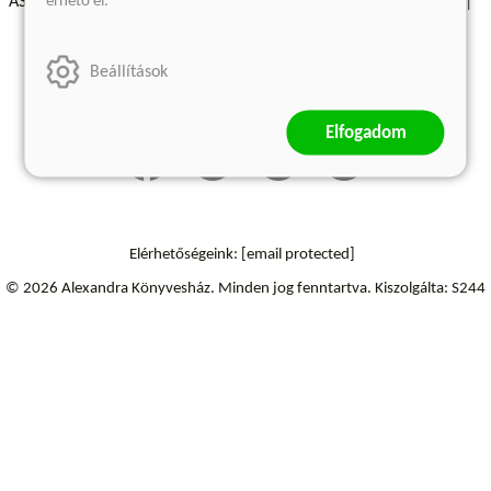
érhető el.
ÁSZF - Vásárlási feltételek
A kiadóról
Süti beállítások
Árkötött termékek
Kommentelési szabályzat
Beállítások
Szállítási információk
Elállás a szerződéstől
Elfogadom
Elérhetőségeink:
[email protected]
© 2026 Alexandra Könyvesház.
Minden jog fenntartva.
Kiszolgálta: S244