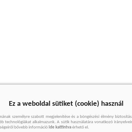
Ez a weboldal sütiket (cookie) használ
mának személyre szabott megjelenítése és a böngészési élmény biztosítás
gyéb technológiákat alkalmazunk. A sütik használatára vonatkozó irányelvei
őségeiről bővebb információ
ide kattintva
érhető el.