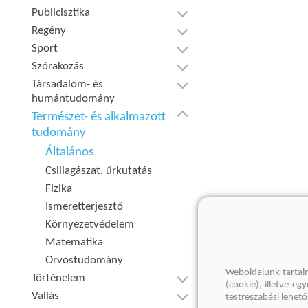
Publicisztika
Regény
Sport
Szórakozás
Társadalom- és
humántudomány
Természet- és alkalmazott
tudomány
Általános
Csillagászat, űrkutatás
Fizika
Ismeretterjesztő
Környezetvédelem
Matematika
Orvostudomány
Weboldalunk tartal
Történelem
(cookie), illetve e
Vallás
testreszabási lehet