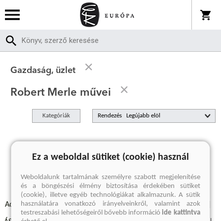
Gazdaság, üzlet
Robert Merle művei
Kategóriák
Rendezés
A keresett kifejezésre nincs találat
Ez a weboldal sütiket (cookie) használ
Weboldalunk tartalmának személyre szabott megjelenítése
és a böngészési élmény biztosítása érdekében sütiket
(cookie), illetve egyéb technológiákat alkalmazunk. A sütik
használatára vonatkozó irányelveinkről, valamint azok
Adatvédelmi szabályzatok
Elállási felmondási nyilatkozat
testreszabási lehetőségeiről bővebb információ
ide kattintva