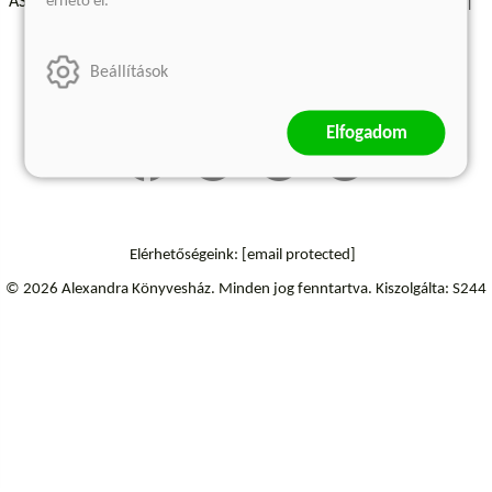
érhető el.
ÁSZF - Vásárlási feltételek
A kiadóról
Süti beállítások
Árkötött termékek
Kommentelési szabályzat
Beállítások
Szállítási információk
Elfogadom
Elérhetőségeink:
[email protected]
© 2026 Alexandra Könyvesház.
Minden jog fenntartva.
Kiszolgálta: S244