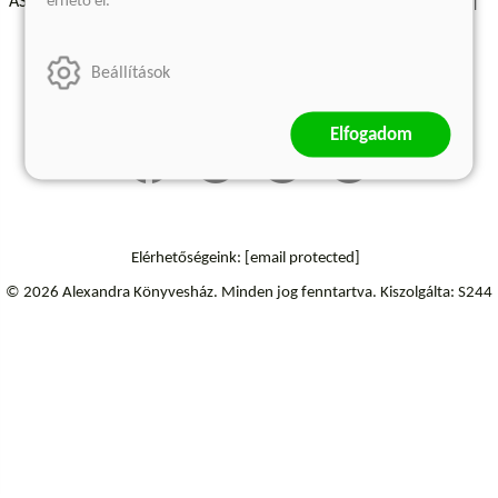
érhető el.
ÁSZF - Vásárlási feltételek
A kiadóról
Süti beállítások
Árkötött termékek
Kommentelési szabályzat
Beállítások
Szállítási információk
Elállás a szerződéstől
Elfogadom
Elérhetőségeink:
[email protected]
© 2026 Alexandra Könyvesház.
Minden jog fenntartva.
Kiszolgálta: S244