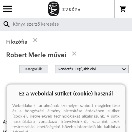
Filozófia
Robert Merle művei
Kategóriák
Rendezés
A keresett kifejezésre nincs találat
Ez a weboldal sütiket (cookie) használ
Weboldalunk tartalmának személyre szabott megjelenítése
és a böngészési élmény biztosítása érdekében sütiket
(cookie), illetve egyéb technológiákat alkalmazunk. A sütik
használatára vonatkozó irányelveinkről, valamint azok
Adatvédelmi szabályzatok
Elállási felmondási nyilatkozat
testreszabási lehetőségeiről bővebb információ
ide kattintva