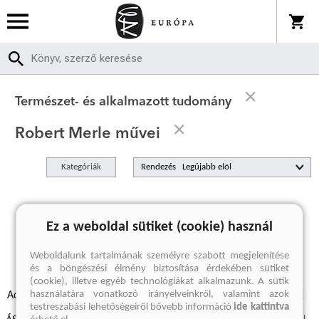
Természet- és alkalmazott tudomány
Robert Merle művei
Kategóriák
Rendezés
A keresett kifejezésre nincs találat
Ez a weboldal sütiket (cookie) használ
Weboldalunk tartalmának személyre szabott megjelenítése
és a böngészési élmény biztosítása érdekében sütiket
(cookie), illetve egyéb technológiákat alkalmazunk. A sütik
használatára vonatkozó irányelveinkről, valamint azok
Adatvédelmi szabályzatok
Elállási felmondási nyilatkozat
testreszabási lehetőségeiről bővebb információ
ide kattintva