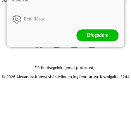
érhető el.
ÁSZF - Vásárlási feltételek
A kiadóról
Süti beállítások
Árkötött termékek
Kommentelési szabályzat
Beállítások
Szállítási információk
Elfogadom
Elérhetőségeink:
[email protected]
© 2026 Alexandra Könyvesház.
Minden jog fenntartva.
Kiszolgálta: S244