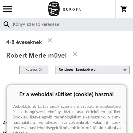
4-8 éveseknek
Robert Merle művei
Kategóriák
Rendezés
A keresett kifejezésre nincs találat
Ez a weboldal sütiket (cookie) használ
Weboldalunk tartalmának személyre szabott megjelenítése
és a böngészési élmény biztosítása érdekében sütiket
(cookie), illetve egyéb technológiákat alkalmazunk. A sütik
használatára vonatkozó irányelveinkről, valamint azok
Adatvédelmi szabályzatok
Elállási felmondási nyilatkozat
testreszabási lehetőségeiről bővebb információ
ide kattintva