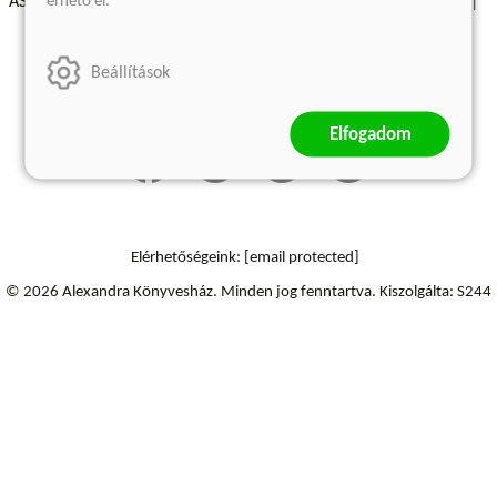
érhető el.
ÁSZF - Vásárlási feltételek
A kiadóról
Süti beállítások
Árkötött termékek
Kommentelési szabályzat
Beállítások
Szállítási információk
Elfogadom
Elérhetőségeink:
[email protected]
© 2026 Alexandra Könyvesház.
Minden jog fenntartva.
Kiszolgálta: S244