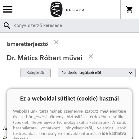
Ismeretterjesztő
Dr. Mátics Róbert művei
Kategóriák
Rendezés
A keresett kifejezésre nincs találat
Ez a weboldal sütiket (cookie) használ
Weboldalunk tartalmának személyre szabott megjelenítése
és a böngészési élmény biztosítása érdekében sütiket
(cookie), illetve egyéb technológiákat alkalmazunk. A sütik
használatára vonatkozó irányelveinkről, valamint azok
Adatvédelmi szabályzatok
Elállási felmondási nyilatkozat
testreszabási lehetőségeiről bővebb információ
ide kattintva