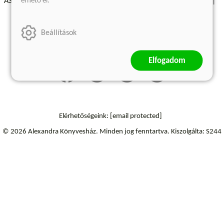
érhető el.
ÁSZF - Vásárlási feltételek
A kiadóról
Süti beállítások
Árkötött termékek
Kommentelési szabályzat
Beállítások
Szállítási információk
Elfogadom
Elérhetőségeink:
[email protected]
© 2026 Alexandra Könyvesház.
Minden jog fenntartva.
Kiszolgálta: S244