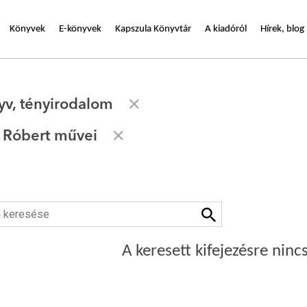
Könyvek
E-könyvek
Kapszula Könyvtár
A kiadóról
Hírek, blog
yv, tényirodalom
s Róbert művei
A keresett kifejezésre nincs