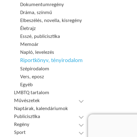
Dokumentumregény
Dráma, színmű
Elbeszélés, novella, kisregény
Életrajz
Esszé, publicisztika
Memoár
Napló, levelezés
Riportkönyv, tényirodalom
Szépirodalom
Vers, eposz
Egyéb
LMBTQ tartalom
Művészetek
Naptárak, kalendáriumok
Publicisztika
Regény
Sport