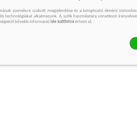
mának személyre szabott megjelenítése és a böngészési élmény biztosítás
gyéb technológiákat alkalmazunk. A sütik használatára vonatkozó irányelvei
őségeiről bővebb információ
ide kattintva
érhető el.