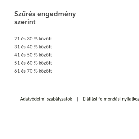
Szűrés engedmény
szerint
21 és 30 % között
31 és 40 % között
41 és 50 % között
51 és 60 % között
61 és 70 % között
Adatvédelmi szabályzatok
Elállási felmondási nyilatko