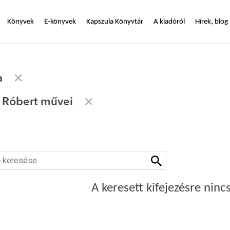
Könyvek
E-könyvek
Kapszula Könyvtár
A kiadóról
Hírek, blog
a
s Róbert művei
A keresett kifejezésre nincs