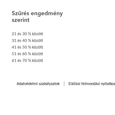
Szűrés engedmény
szerint
21 és 30 % között
31 és 40 % között
41 és 50 % között
51 és 60 % között
61 és 70 % között
Adatvédelmi szabályzatok
Elállási felmondási nyilatko