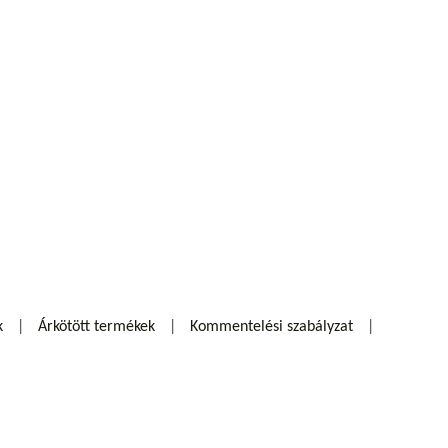
k
Árkötött termékek
Kommentelési szabályzat