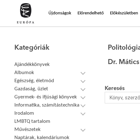
Újdonságok
Előrendelhető
Előkészületben
Kategóriák
Politológi
Dr. Mátic
Ajándékkönyvek
Albumok
Egészség, életmód
Keresés
Gazdaság, üzlet
Gyermek- és ifjúsági könyvek
Informatika, számítástechnika
Irodalom
LMBTQ tartalom
Művészetek
Naptárak, kalendáriumok