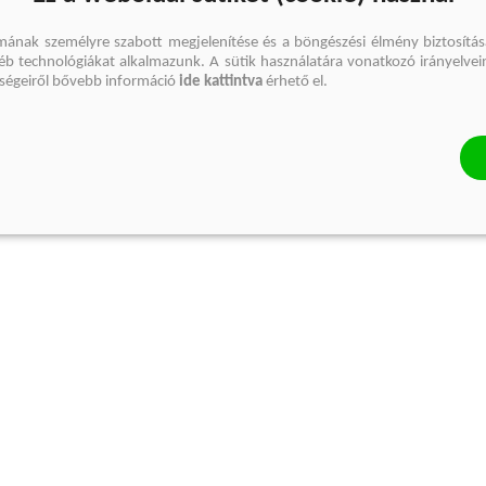
mának személyre szabott megjelenítése és a böngészési élmény biztosítás
gyéb technológiákat alkalmazunk. A sütik használatára vonatkozó irányelvei
őségeiről bővebb információ
ide kattintva
érhető el.