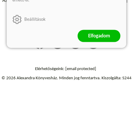
érhető el.
ÁSZF - Vásárlási feltételek
A kiadóról
Süti beállítások
Árkötött termékek
Kommentelési szabályzat
Beállítások
Szállítási információk
Elállás a szerződéstől
Elfogadom
Elérhetőségeink:
[email protected]
© 2026 Alexandra Könyvesház.
Minden jog fenntartva.
Kiszolgálta: S244