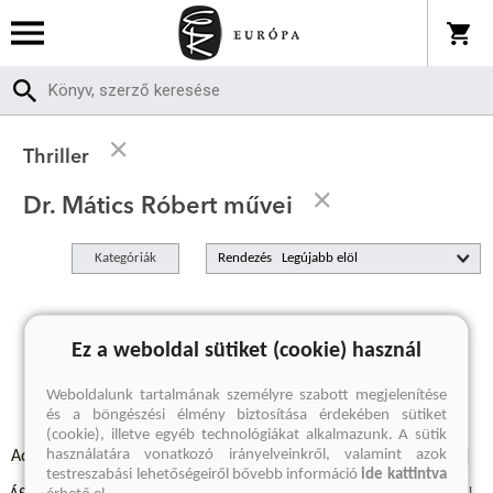
Thriller
Dr. Mátics Róbert művei
Kategóriák
Rendezés
A keresett kifejezésre nincs találat
Ez a weboldal sütiket (cookie) használ
Weboldalunk tartalmának személyre szabott megjelenítése
és a böngészési élmény biztosítása érdekében sütiket
(cookie), illetve egyéb technológiákat alkalmazunk. A sütik
használatára vonatkozó irányelveinkről, valamint azok
Adatvédelmi szabályzatok
Elállási felmondási nyilatkozat
testreszabási lehetőségeiről bővebb információ
ide kattintva