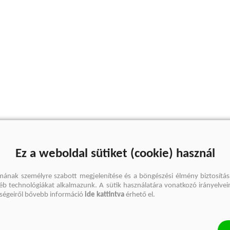
Ez a weboldal sütiket (cookie) használ
mának személyre szabott megjelenítése és a böngészési élmény biztosítás
gyéb technológiákat alkalmazunk. A sütik használatára vonatkozó irányelvei
őségeiről bővebb információ
ide kattintva
érhető el.