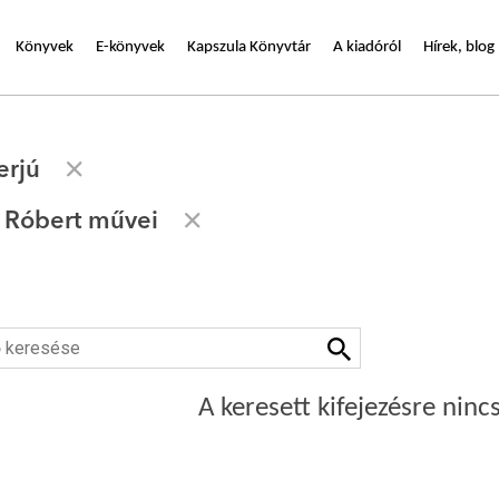
Könyvek
E-könyvek
Kapszula Könyvtár
A kiadóról
Hírek, blog
erjú
s Róbert művei
A keresett kifejezésre nincs