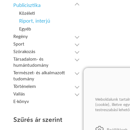
Publicisztika
Közéleti
Riport, interjú
Egyéb
Regény
Sport
Szórakozás
Társadalom- és
humántudomány
Természet- és alkalmazott
tudomány
Történelem
Vallás
Weboldalunk tartal
E-könyv
(cookie), illetve e
testreszabási lehet
Szűrés ár szerint