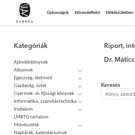
Újdonságok
Előrendelhető
Előkészületben
Kategóriák
Riport, int
Dr. Mátic
Ajándékkönyvek
Albumok
Egészség, életmód
Keresés
Gazdaság, üzlet
Gyermek- és ifjúsági könyvek
Informatika, számítástechnika
Irodalom
LMBTQ tartalom
Művészetek
Naptárak, kalendáriumok