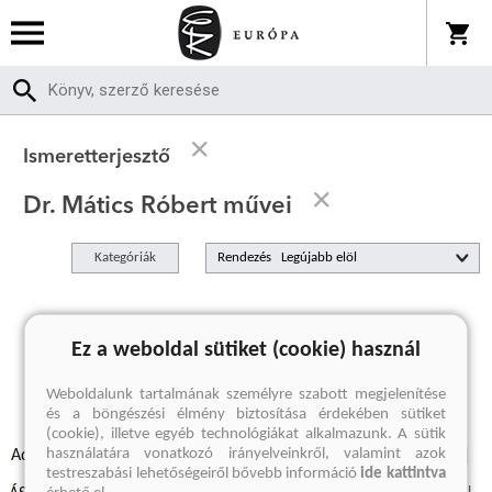
Ismeretterjesztő
Dr. Mátics Róbert művei
Kategóriák
Rendezés
A keresett kifejezésre nincs találat
Ez a weboldal sütiket (cookie) használ
Weboldalunk tartalmának személyre szabott megjelenítése
és a böngészési élmény biztosítása érdekében sütiket
(cookie), illetve egyéb technológiákat alkalmazunk. A sütik
használatára vonatkozó irányelveinkről, valamint azok
Adatvédelmi szabályzatok
Elállási felmondási nyilatkozat
testreszabási lehetőségeiről bővebb információ
ide kattintva