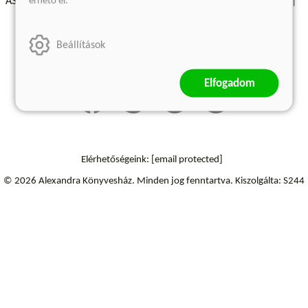
érhető el.
ÁSZF - Vásárlási feltételek
A kiadóról
Süti beállítások
Árkötött termékek
Kommentelési szabályzat
Beállítások
Szállítási információk
Elállás a szerződéstől
Elfogadom
Elérhetőségeink:
[email protected]
© 2026 Alexandra Könyvesház.
Minden jog fenntartva.
Kiszolgálta: S244