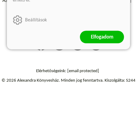
érhető el.
ÁSZF - Vásárlási feltételek
A kiadóról
Süti beállítások
Árkötött termékek
Kommentelési szabályzat
Beállítások
Szállítási információk
Elállás a szerződéstől
Elfogadom
Elérhetőségeink:
[email protected]
© 2026 Alexandra Könyvesház.
Minden jog fenntartva.
Kiszolgálta: S244