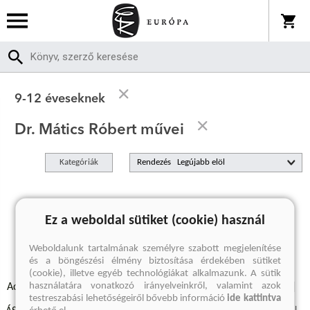
9-12 éveseknek
Dr. Mátics Róbert művei
Kategóriák
Rendezés
A keresett kifejezésre nincs találat
Ez a weboldal sütiket (cookie) használ
Weboldalunk tartalmának személyre szabott megjelenítése
és a böngészési élmény biztosítása érdekében sütiket
(cookie), illetve egyéb technológiákat alkalmazunk. A sütik
használatára vonatkozó irányelveinkről, valamint azok
Adatvédelmi szabályzatok
Elállási felmondási nyilatkozat
testreszabási lehetőségeiről bővebb információ
ide kattintva