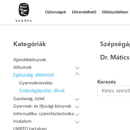
Újdonságok
Előrendelhető
Előkészületben
Kategóriák
Szépségáp
Dr. Mátic
Ajándékkönyvek
Albumok
Egészség, életmód
Keresés
Gyermeknevelés
Szépségápolás, divat
Gazdaság, üzlet
Gyermek- és ifjúsági könyvek
Informatika, számítástechnika
Irodalom
LMBTQ tartalom