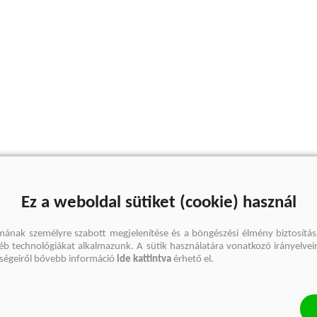
Ez a weboldal sütiket (cookie) használ
mának személyre szabott megjelenítése és a böngészési élmény biztosítás
gyéb technológiákat alkalmazunk. A sütik használatára vonatkozó irányelvei
őségeiről bővebb információ
ide kattintva
érhető el.