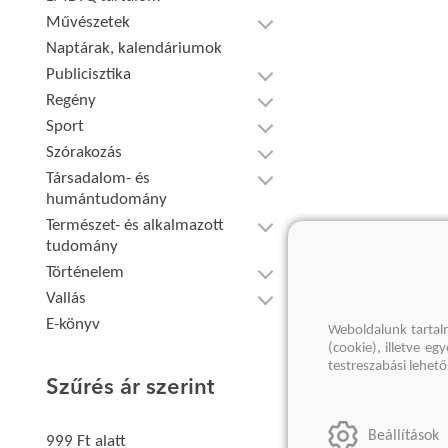
Művészetek
Naptárak, kalendáriumok
Publicisztika
Regény
Sport
Szórakozás
Társadalom- és
humántudomány
Természet- és alkalmazott
tudomány
Történelem
Vallás
E-könyv
Weboldalunk tartal
(cookie), illetve e
testreszabási lehet
Szűrés ár szerint
Beállítások
999 Ft alatt