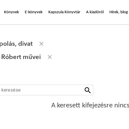
Könyvek
E-könyvek
Kapszula Könyvtár
A kiadóról
Hírek, blog
olás, divat
s Róbert művei
A keresett kifejezésre nincs