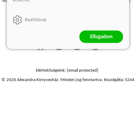
érhető el.
ÁSZF - Vásárlási feltételek
A kiadóról
Süti beállítások
Árkötött termékek
Kommentelési szabályzat
Beállítások
Szállítási információk
Elfogadom
Elérhetőségeink:
[email protected]
© 2026 Alexandra Könyvesház.
Minden jog fenntartva.
Kiszolgálta: S244