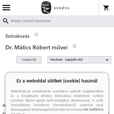
Szórakozás
Dr. Mátics Róbert művei
Kategóriák
Rendezés
A keresett kifejezésre nincs találat
Ez a weboldal sütiket (cookie) használ
Weboldalunk tartalmának személyre szabott megjelenítése
és a böngészési élmény biztosítása érdekében sütiket
(cookie), illetve egyéb technológiákat alkalmazunk. A sütik
használatára vonatkozó irányelveinkről, valamint azok
Adatvédelmi szabályzatok
Elállási felmondási nyilatkozat
testreszabási lehetőségeiről bővebb információ
ide kattintva