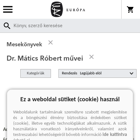
Mesekönyvek
Dr. Mátics Róbert művei
Kategóriák
Rendezés
A keresett kifejezésre nincs találat
Ez a weboldal sütiket (cookie) használ
Weboldalunk tartalmának személyre szabott megjelenítése
és a böngészési élmény biztosítása érdekében sütiket
(cookie), illetve egyéb technológiákat alkalmazunk. A sütik
használatára vonatkozó irányelveinkről, valamint azok
Adatvédelmi szabályzatok
Elállási felmondási nyilatkozat
testreszabási lehetőségeiről bővebb információ
ide kattintva