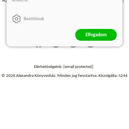
érhető el.
ÁSZF - Vásárlási feltételek
A kiadóról
Süti beállítások
Árkötött termékek
Kommentelési szabályzat
Beállítások
Szállítási információk
Elállás a szerződéstől
Elfogadom
Elérhetőségeink:
[email protected]
© 2026 Alexandra Könyvesház.
Minden jog fenntartva.
Kiszolgálta: S244