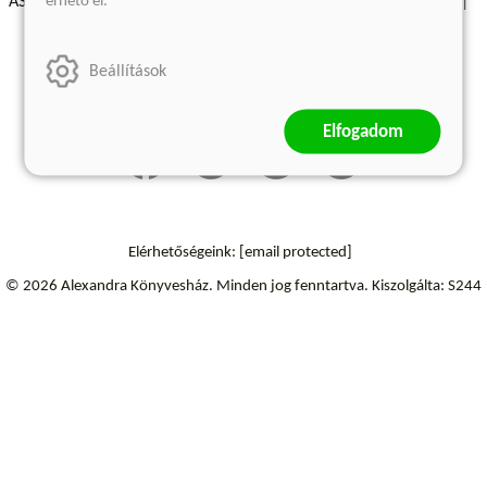
érhető el.
ÁSZF - Vásárlási feltételek
A kiadóról
Süti beállítások
Árkötött termékek
Kommentelési szabályzat
Beállítások
Szállítási információk
Elállás a szerződéstől
Elfogadom
Elérhetőségeink:
[email protected]
© 2026 Alexandra Könyvesház.
Minden jog fenntartva.
Kiszolgálta: S244