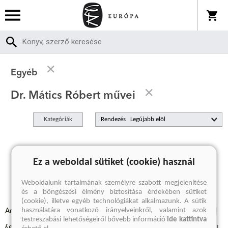
Egyéb
Dr. Mátics Róbert művei
Kategóriák
Rendezés
A keresett kifejezésre nincs találat
Ez a weboldal sütiket (cookie) használ
Weboldalunk tartalmának személyre szabott megjelenítése
és a böngészési élmény biztosítása érdekében sütiket
(cookie), illetve egyéb technológiákat alkalmazunk. A sütik
használatára vonatkozó irányelveinkről, valamint azok
Adatvédelmi szabályzatok
Elállási felmondási nyilatkozat
testreszabási lehetőségeiről bővebb információ
ide kattintva