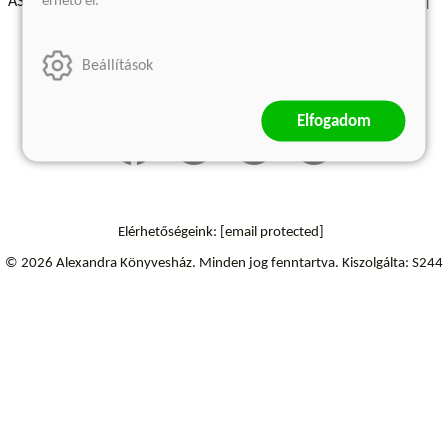
érhető el.
ÁSZF - Vásárlási feltételek
A kiadóról
Süti beállítások
Árkötött termékek
Kommentelési szabályzat
Beállítások
Szállítási információk
Elállás a szerződéstől
Elfogadom
Elérhetőségeink:
[email protected]
© 2026 Alexandra Könyvesház.
Minden jog fenntartva.
Kiszolgálta: S244