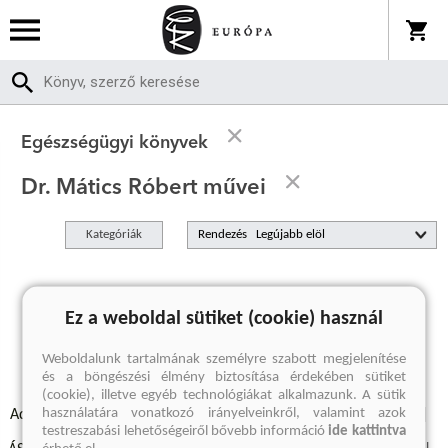
Egészségügyi könyvek
Dr. Mátics Róbert művei
Kategóriák
Rendezés
A keresett kifejezésre nincs találat
Ez a weboldal sütiket (cookie) használ
Weboldalunk tartalmának személyre szabott megjelenítése
és a böngészési élmény biztosítása érdekében sütiket
(cookie), illetve egyéb technológiákat alkalmazunk. A sütik
használatára vonatkozó irányelveinkről, valamint azok
Adatvédelmi szabályzatok
Elállási felmondási nyilatkozat
testreszabási lehetőségeiről bővebb információ
ide kattintva