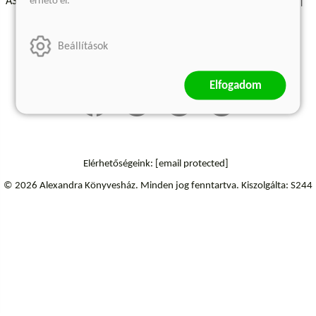
érhető el.
ÁSZF - Vásárlási feltételek
A kiadóról
Süti beállítások
Árkötött termékek
Kommentelési szabályzat
Beállítások
Szállítási információk
Elállás a szerződéstől
Elfogadom
Elérhetőségeink:
[email protected]
© 2026 Alexandra Könyvesház.
Minden jog fenntartva.
Kiszolgálta: S244