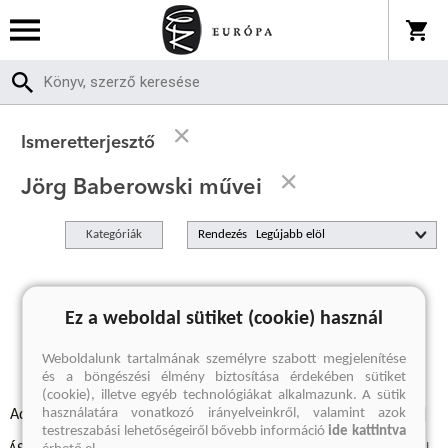
Ismeretterjesztő
Jörg Baberowski művei
Kategóriák
Rendezés
A keresett kifejezésre nincs találat
Ez a weboldal sütiket (cookie) használ
Weboldalunk tartalmának személyre szabott megjelenítése
és a böngészési élmény biztosítása érdekében sütiket
(cookie), illetve egyéb technológiákat alkalmazunk. A sütik
használatára vonatkozó irányelveinkről, valamint azok
Adatvédelmi szabályzatok
Elállási felmondási nyilatkozat
testreszabási lehetőségeiről bővebb információ
ide kattintva