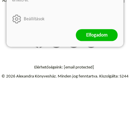
érhető el.
ÁSZF - Vásárlási feltételek
A kiadóról
Süti beállítások
Árkötött termékek
Kommentelési szabályzat
Beállítások
Szállítási információk
Elállás a szerződéstől
Elfogadom
Elérhetőségeink:
[email protected]
© 2026 Alexandra Könyvesház.
Minden jog fenntartva.
Kiszolgálta: S244