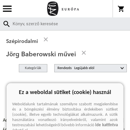
Szépirodalmi
Jörg Baberowski művei
Kategóriák
Rendezés
A keresett kifejezésre nincs találat
Ez a weboldal sütiket (cookie) használ
Weboldalunk tartalmának személyre szabott megjelenítése
és a böngészési élmény biztosítása érdekében sütiket
(cookie), illetve egyéb technológiákat alkalmazunk. A sütik
használatára vonatkozó irányelveinkről, valamint azok
Adatvédelmi szabályzatok
Elállási felmondási nyilatkozat
testreszabási lehetőségeiről bővebb információ
ide kattintva