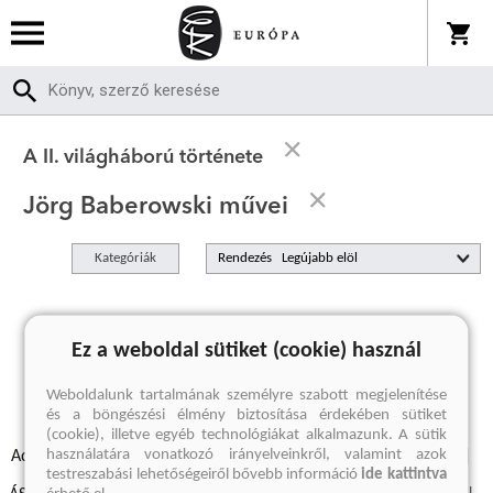
A II. világháború története
Jörg Baberowski művei
Kategóriák
Rendezés
A keresett kifejezésre nincs találat
Ez a weboldal sütiket (cookie) használ
Weboldalunk tartalmának személyre szabott megjelenítése
és a böngészési élmény biztosítása érdekében sütiket
(cookie), illetve egyéb technológiákat alkalmazunk. A sütik
használatára vonatkozó irányelveinkről, valamint azok
Adatvédelmi szabályzatok
Elállási felmondási nyilatkozat
testreszabási lehetőségeiről bővebb információ
ide kattintva