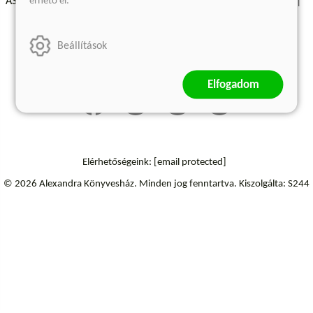
érhető el.
ÁSZF - Vásárlási feltételek
A kiadóról
Süti beállítások
Árkötött termékek
Kommentelési szabályzat
Beállítások
Szállítási információk
Elállás a szerződéstől
Elfogadom
Elérhetőségeink:
[email protected]
© 2026 Alexandra Könyvesház.
Minden jog fenntartva.
Kiszolgálta: S244