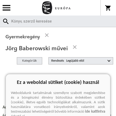
Gyermekregény
Jörg Baberowski művei
Kategóriák
Rendezés
A keresett kifejezésre nincs találat
Ez a weboldal sütiket (cookie) használ
Weboldalunk tartalmának személyre szabott megjelenítése
és a böngészési élmény biztosítása érdekében sütiket
(cookie), illetve egyéb technológiákat alkalmazunk. A sütik
használatára vonatkozó irányelveinkről, valamint azok
Adatvédelmi szabályzatok
Elállási felmondási nyilatkozat
testreszabási lehetőségeiről bővebb információ
ide kattintva