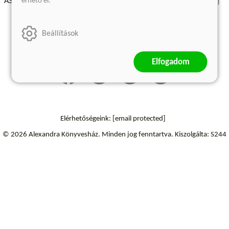
érhető el.
ÁSZF - Vásárlási feltételek
A kiadóról
Süti beállítások
Árkötött termékek
Kommentelési szabályzat
Beállítások
Szállítási információk
Elállás a szerződéstől
Elfogadom
Elérhetőségeink:
[email protected]
© 2026 Alexandra Könyvesház.
Minden jog fenntartva.
Kiszolgálta: S244