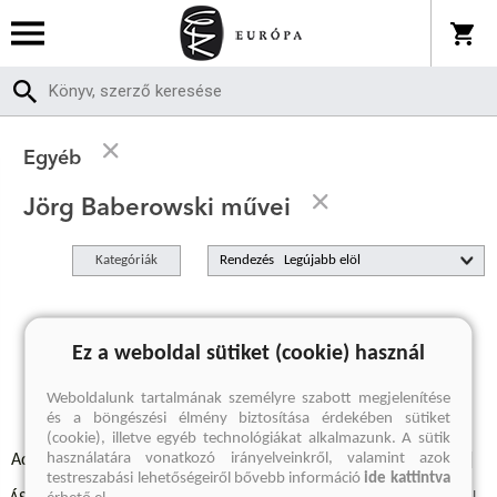
Egyéb
Jörg Baberowski művei
Kategóriák
Rendezés
A keresett kifejezésre nincs találat
Ez a weboldal sütiket (cookie) használ
Weboldalunk tartalmának személyre szabott megjelenítése
és a böngészési élmény biztosítása érdekében sütiket
(cookie), illetve egyéb technológiákat alkalmazunk. A sütik
használatára vonatkozó irányelveinkről, valamint azok
Adatvédelmi szabályzatok
Elállási felmondási nyilatkozat
testreszabási lehetőségeiről bővebb információ
ide kattintva