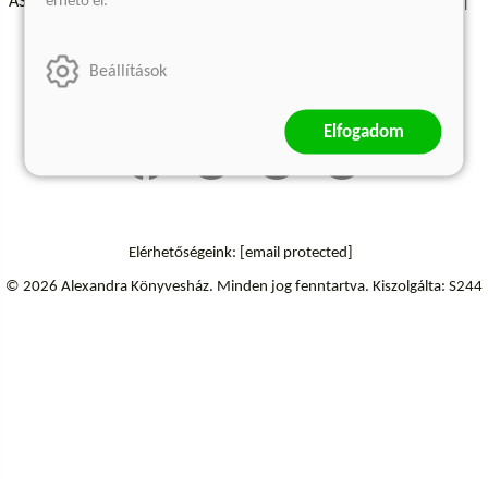
érhető el.
ÁSZF - Vásárlási feltételek
A kiadóról
Süti beállítások
Árkötött termékek
Kommentelési szabályzat
Beállítások
Szállítási információk
Elállás a szerződéstől
Elfogadom
Elérhetőségeink:
[email protected]
© 2026 Alexandra Könyvesház.
Minden jog fenntartva.
Kiszolgálta: S244