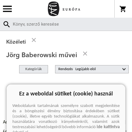
Közéleti
Jörg Baberowski művei
Kategóriák
Rendezés
A keresett kifejezésre nincs találat
Ez a weboldal sütiket (cookie) használ
Weboldalunk tartalmának személyre szabott megjelenítése
és a böngészési élmény biztosítása érdekében sütiket
(cookie), illetve egyéb technológiákat alkalmazunk. A sütik
használatára vonatkozó irányelveinkről, valamint azok
Adatvédelmi szabályzatok
Elállási felmondási nyilatkozat
testreszabási lehetőségeiről bővebb információ
ide kattintva