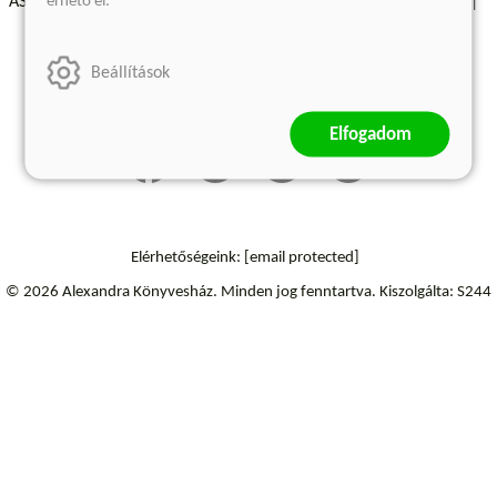
érhető el.
ÁSZF - Vásárlási feltételek
A kiadóról
Süti beállítások
Árkötött termékek
Kommentelési szabályzat
Beállítások
Szállítási információk
Elállás a szerződéstől
Elfogadom
Elérhetőségeink:
[email protected]
© 2026 Alexandra Könyvesház.
Minden jog fenntartva.
Kiszolgálta: S244